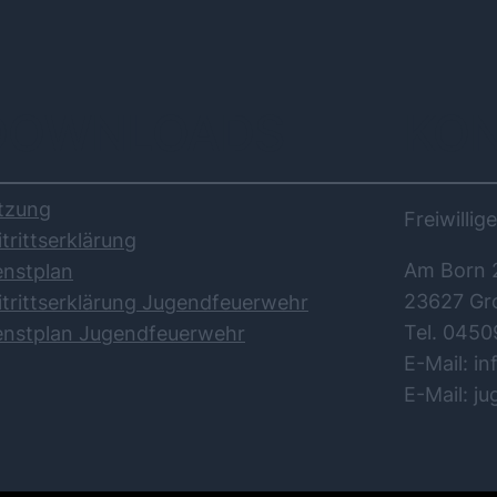
DOWNLOADS
KO
tzung
Freiwilli
itrittserklärung
Am Born 
enstplan
23627 Gr
itrittserklärung Jugendfeuerwehr
Tel. 0450
enstplan Jugendfeuerwehr
E-Mail: i
E-Mail: j