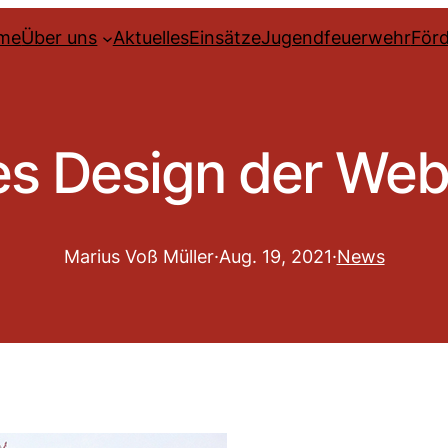
me
Über uns
Aktuelles
Einsätze
Jugendfeuerwehr
Förd
s Design der Web
Marius Voß Müller
·
Aug. 19, 2021
·
News