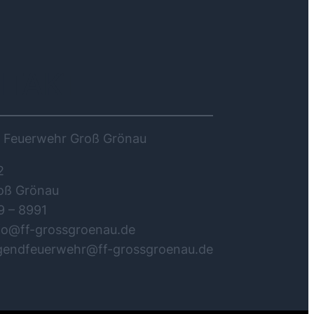
NTAKT
ge Feuerwehr Groß Grönau
2
oß Grönau
9 – 8991
nfo@ff-grossgroenau.de
ugendfeuerwehr@ff-grossgroenau.de