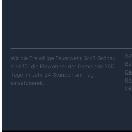
ÜBER UNS
Sa
Wir die Freiwillige Feuerwehr Groß Grönau
Be
sind für die Einwohner der Gemeinde 365
Di
Tage im Jahr 24 Stunden am Tag
Be
einsatzbereit.
Di