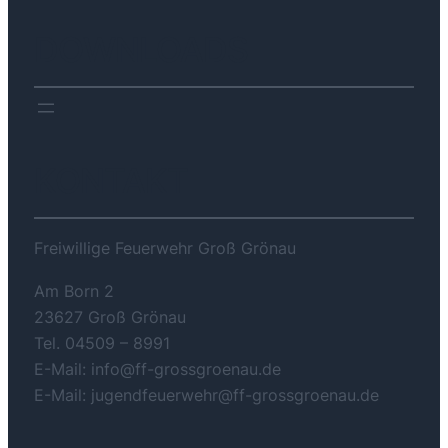
DOWNLOADS
KONTAKT
Freiwillige Feuerwehr Groß Grönau
Am Born 2
23627 Groß Grönau
Tel. 04509 – 8991
E-Mail: info@ff-grossgroenau.de
E-Mail: jugendfeuerwehr@ff-grossgroenau.de