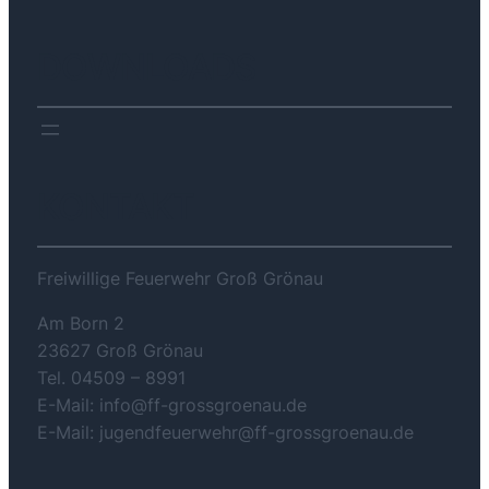
DOWNLOADS
KONTAKT
Freiwillige Feuerwehr Groß Grönau
Am Born 2
23627 Groß Grönau
Tel. 04509 – 8991
E-Mail: info@ff-grossgroenau.de
E-Mail: jugendfeuerwehr@ff-grossgroenau.de