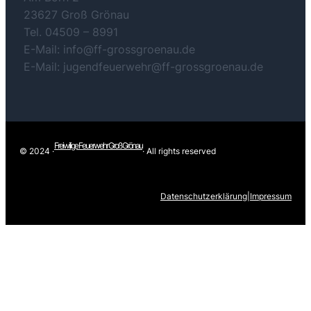
23627 Groß Grönau
Tel. 04509 – 8991
E-Mail: info@ff-grossgroenau.de
E-Mail: jugendfeuerwehr@ff-grossgroenau.de
Freiwilige Feuerwehr Groß Grönau
© 2024 ·
· All rights reserved
Datenschutzerklärung
|
Impressum