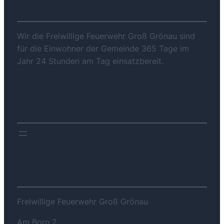
ÜBER UNS
Wir die Freiwillige Feuerwehr Groß Grönau sind
für die Einwohner der Gemeinde 365 Tage im
Jahr 24 Stunden am Tag einsatzbereit.
DOWNLOADS
KONTAKT
Freiwillige Feuerwehr Groß Grönau
Am Born 2