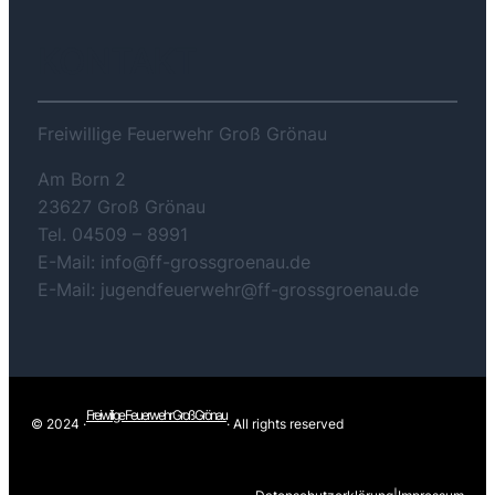
KONTAKT
Freiwillige Feuerwehr Groß Grönau
Am Born 2
23627 Groß Grönau
Tel. 04509 – 8991
E-Mail: info@ff-grossgroenau.de
E-Mail: jugendfeuerwehr@ff-grossgroenau.de
Freiwilige Feuerwehr Groß Grönau
© 2024 ·
· All rights reserved