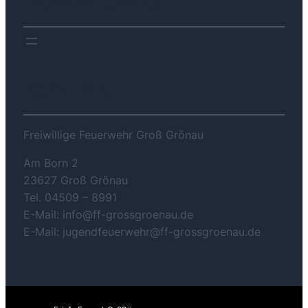
DOWNLOADS
KONTAKT
Freiwillige Feuerwehr Groß Grönau
Am Born 2
23627 Groß Grönau
Tel. 04509 – 8991
E-Mail: info@ff-grossgroenau.de
E-Mail: jugendfeuerwehr@ff-grossgroenau.de