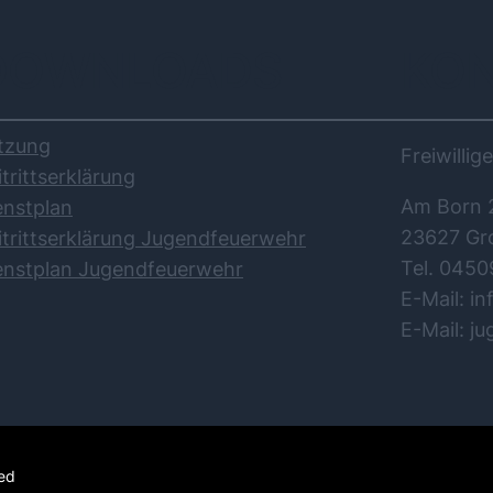
DOWNLOADS
KO
tzung
Freiwilli
itrittserklärung
Am Born 
enstplan
23627 Gr
itrittserklärung Jugendfeuerwehr
Tel. 0450
enstplan Jugendfeuerwehr
E-Mail: i
E-Mail: j
ved