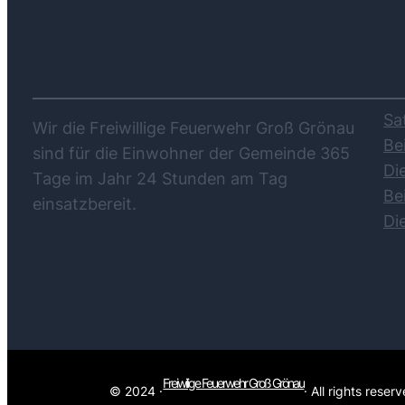
ÜBER UNS
Sa
Wir die Freiwillige Feuerwehr Groß Grönau
Be
sind für die Einwohner der Gemeinde 365
Di
Tage im Jahr 24 Stunden am Tag
Be
einsatzbereit.
Di
Freiwilige Feuerwehr Groß Grönau
© 2024 ·
· All rights reser