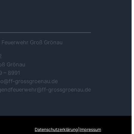
NTAKT
ge Feuerwehr Groß Grönau
2
oß Grönau
9 – 8991
nfo@ff-grossgroenau.de
ugendfeuerwehr@ff-grossgroenau.de
Datenschutzerklärung
|
Impressum