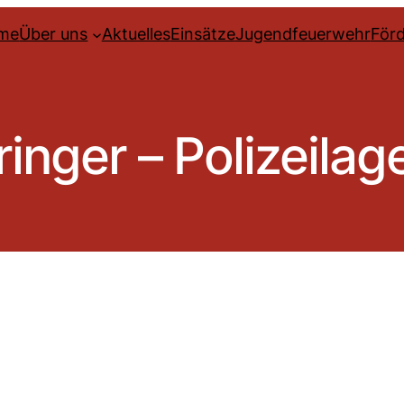
me
Über uns
Aktuelles
Einsätze
Jugendfeuerwehr
Förd
inger – Polizeilag