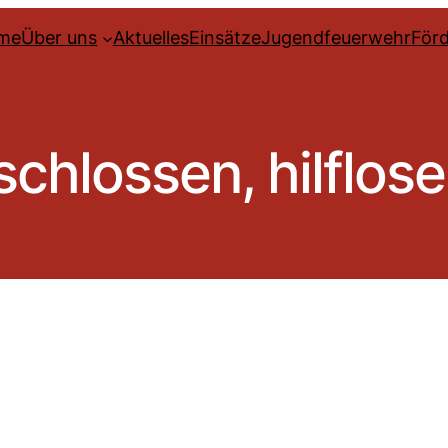
me
Über uns
Aktuelles
Einsätze
Jugendfeuerwehr
Förd
schlossen, hilflos