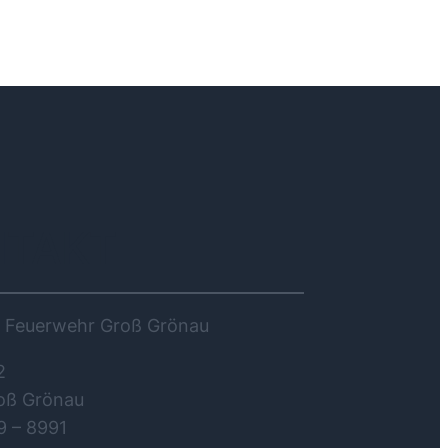
NTAKT
ge Feuerwehr Groß Grönau
2
oß Grönau
9 – 8991