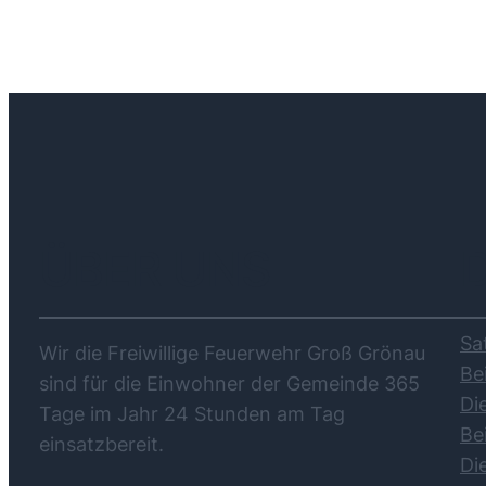
ÜBER UNS
Sa
Wir die Freiwillige Feuerwehr Groß Grönau
Be
sind für die Einwohner der Gemeinde 365
Di
Tage im Jahr 24 Stunden am Tag
Be
einsatzbereit.
Di