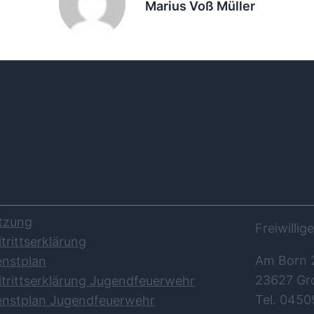
Marius Voß Müller
DOWNLOADS
KO
tzung
Freiwilli
itrittserklärung
Am Born 
enstplan
23627 Gr
itrittserklärung Jugendfeuerwehr
Tel. 0450
enstplan Jugendfeuerwehr