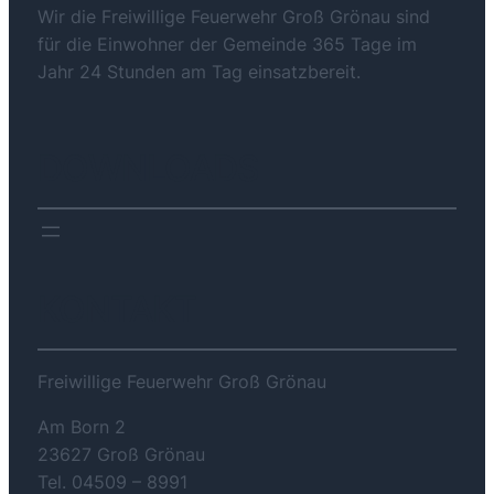
Wir die Freiwillige Feuerwehr Groß Grönau sind
für die Einwohner der Gemeinde 365 Tage im
Jahr 24 Stunden am Tag einsatzbereit.
DOWNLOADS
KONTAKT
Freiwillige Feuerwehr Groß Grönau
Am Born 2
23627 Groß Grönau
Tel. 04509 – 8991