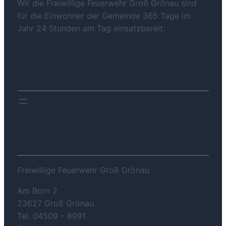
Wir die Freiwillige Feuerwehr Groß Grönau sind
für die Einwohner der Gemeinde 365 Tage im
Jahr 24 Stunden am Tag einsatzbereit.
DOWNLOADS
KONTAKT
Freiwillige Feuerwehr Groß Grönau
Am Born 2
23627 Groß Grönau
Tel. 04509 – 8991