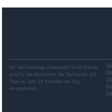
ÜBER UNS
Sa
Wir die Freiwillige Feuerwehr Groß Grönau
Be
sind für die Einwohner der Gemeinde 365
Di
Tage im Jahr 24 Stunden am Tag
Be
einsatzbereit.
Di