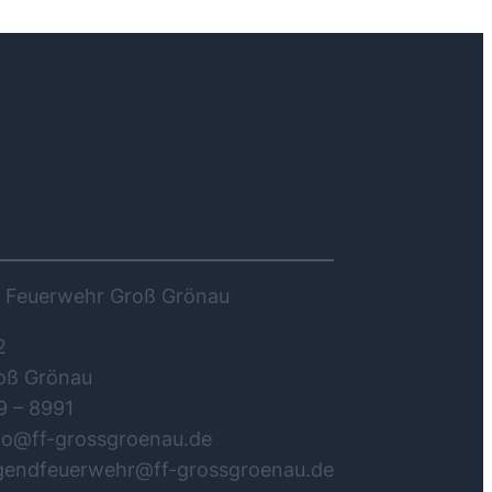
NTAKT
ge Feuerwehr Groß Grönau
2
oß Grönau
9 – 8991
nfo@ff-grossgroenau.de
ugendfeuerwehr@ff-grossgroenau.de