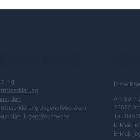
DOWNLOADS
KO
tzung
Freiwilli
itrittserklärung
Am Born 
enstplan
23627 Gr
itrittserklärung Jugendfeuerwehr
Tel. 0450
enstplan Jugendfeuerwehr
E-Mail: i
E-Mail: j