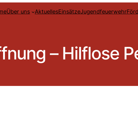
me
Über uns
Aktuelles
Einsätze
Jugendfeuerwehr
Förd
fnung – Hilflose 