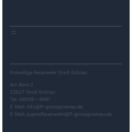
DOWNLOADS
KONTAKT
Freiwillige Feuerwehr Groß Grönau
Am Born 2
23627 Groß Grönau
Tel. 04509 – 8991
E-Mail: info@ff-grossgroenau.de
E-Mail: jugendfeuerwehr@ff-grossgroenau.de