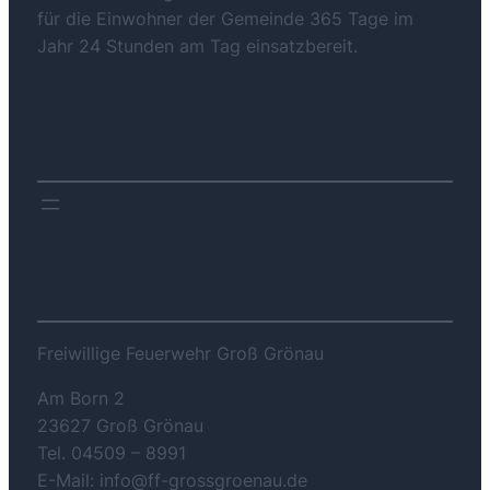
für die Einwohner der Gemeinde 365 Tage im
Jahr 24 Stunden am Tag einsatzbereit.
DOWNLOADS
KONTAKT
Freiwillige Feuerwehr Groß Grönau
Am Born 2
23627 Groß Grönau
Tel. 04509 – 8991
E-Mail: info@ff-grossgroenau.de