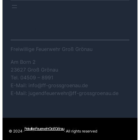
KONTAKT
Freiwillige Feuerwehr Groß Grönau
Am Born 2
23627 Groß Grönau
Tel. 04509 – 8991
E-Mail: info@ff-grossgroenau.de
E-Mail: jugendfeuerwehr@ff-grossgroenau.de
Freiwilige Feuerwehr Groß Grönau
© 2024 ·
· All rights reserved