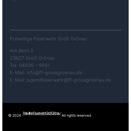
KONTAKT
Freiwillige Feuerwehr Groß Grönau
Am Born 2
23627 Groß Grönau
Tel. 04509 – 8991
E-Mail: info@ff-grossgroenau.de
E-Mail: jugendfeuerwehr@ff-grossgroenau.de
Freiwilige Feuerwehr Groß Grönau
© 2024 ·
· All rights reserved