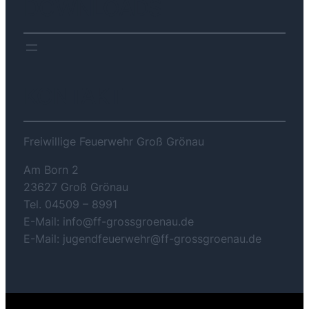
DOWNLOADS
KONTAKT
Freiwillige Feuerwehr Groß Grönau
Am Born 2
23627 Groß Grönau
Tel. 04509 – 8991
E-Mail: info@ff-grossgroenau.de
E-Mail: jugendfeuerwehr@ff-grossgroenau.de