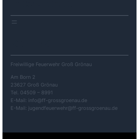
DOWNLOADS
KONTAKT
Freiwillige Feuerwehr Groß Grönau
Am Born 2
23627 Groß Grönau
Tel. 04509 – 8991
E-Mail: info@ff-grossgroenau.de
E-Mail: jugendfeuerwehr@ff-grossgroenau.de