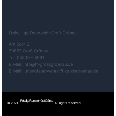
KONTAKT
Freiwillige Feuerwehr Groß Grönau
Am Born 2
23627 Groß Grönau
Tel. 04509 – 8991
E-Mail: info@ff-grossgroenau.de
E-Mail: jugendfeuerwehr@ff-grossgroenau.de
Freiwilige Feuerwehr Groß Grönau
© 2024 ·
· All rights reserved