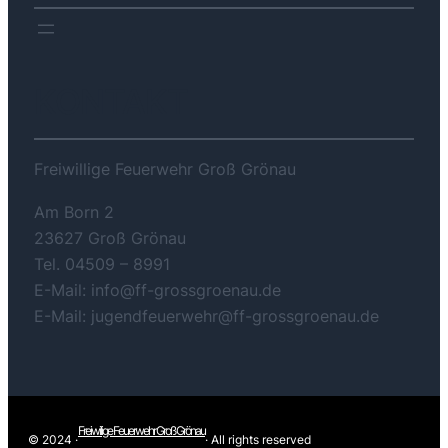
KONTAKT
Freiwillige Feuerwehr Groß Grönau
Am Born 2
23627 Groß Grönau
Tel. 04509 – 8991
E-Mail: info@ff-grossgroenau.de
E-Mail: jugendfeuerwehr@ff-grossgroenau.de
Freiwilige Feuerwehr Groß Grönau
© 2024 ·
· All rights reserved