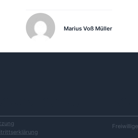
Marius Voß Müller
DOWNLOADS
KO
tzung
Freiwilli
itrittserklärung