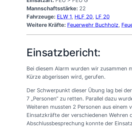
Einsatzart:
FEU > FEU G
Mannschaftsstärke:
22
Fahrzeuge:
ELW 1
,
HLF 20
,
LF 20
Weitere Kräfte:
Feuerwehr Buchholz
,
Feu
Einsatzbericht:
Bei diesem Alarm wurden wir zusammen m
Kürze abgerissen wird, gerufen.
Der Schwerpunkt dieser Übung lag bei der
7 „Personen“ zu retten. Parallel dazu wu
Weiteren mussten 2 Personen aus einem v
Einsatzkräfte der verschiedenen Wehren d
Abschlussbesprechung konnte der Einsat