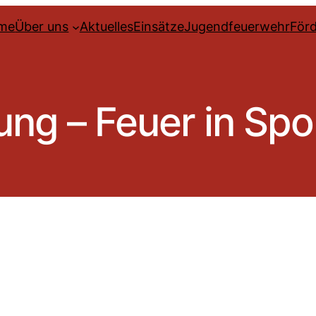
me
Über uns
Aktuelles
Einsätze
Jugendfeuerwehr
Förd
ng – Feuer in Spo