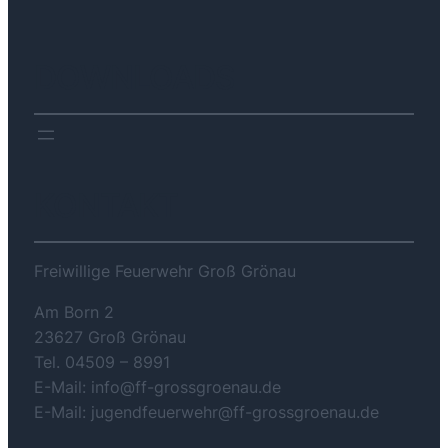
DOWNLOADS
KONTAKT
Freiwillige Feuerwehr Groß Grönau
Am Born 2
23627 Groß Grönau
Tel. 04509 – 8991
E-Mail: info@ff-grossgroenau.de
E-Mail: jugendfeuerwehr@ff-grossgroenau.de