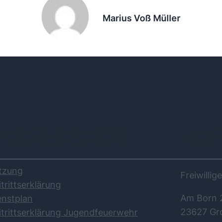
Marius Voß Müller
DOWNLOADS
KO
tzung
Freiwilli
itrittserklärung
Am Born 
enstplan
23627 Gr
itrittserklärung Jugendfeuerwehr