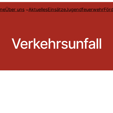
me
Über uns
Aktuelles
Einsätze
Jugendfeuerwehr
Förd
Verkehrsunfall