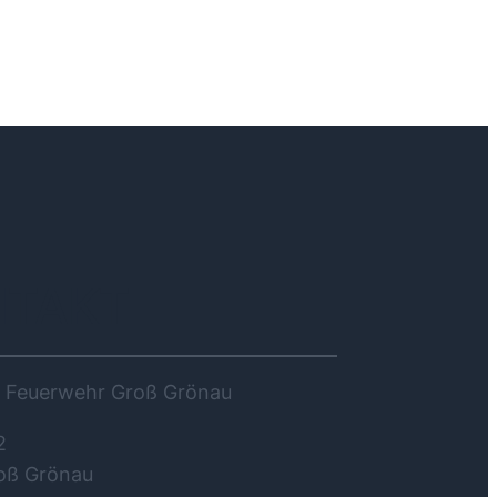
NTAKT
ge Feuerwehr Groß Grönau
2
oß Grönau