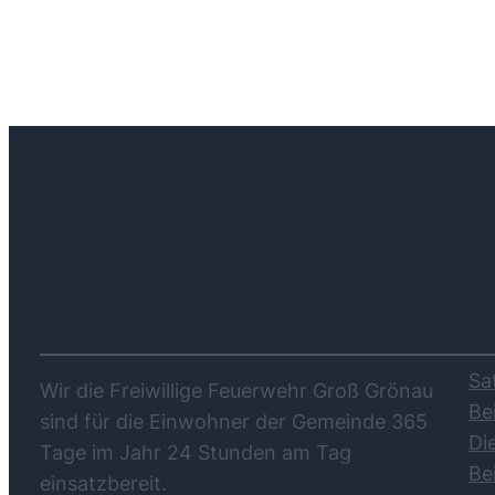
ÜBER UNS
Sa
Wir die Freiwillige Feuerwehr Groß Grönau
Be
sind für die Einwohner der Gemeinde 365
Di
Tage im Jahr 24 Stunden am Tag
Be
einsatzbereit.