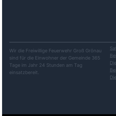
ÜBER UNS
Sa
Wir die Freiwillige Feuerwehr Groß Grönau
Be
sind für die Einwohner der Gemeinde 365
Di
Tage im Jahr 24 Stunden am Tag
Be
einsatzbereit.
Di