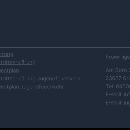
DOWNLOADS
KO
tzung
Freiwilli
itrittserklärung
Am Born 
enstplan
23627 Gr
itrittserklärung Jugendfeuerwehr
Tel. 0450
enstplan Jugendfeuerwehr
E-Mail: i
E-Mail: j