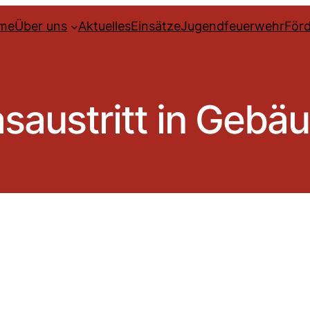
me
Über uns
Aktuelles
Einsätze
Jugendfeuerwehr
Förd
saustritt in Gebä