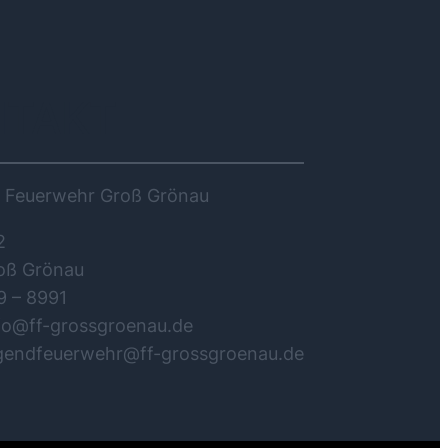
NTAKT
ge Feuerwehr Groß Grönau
2
oß Grönau
9 – 8991
nfo@ff-grossgroenau.de
ugendfeuerwehr@ff-grossgroenau.de