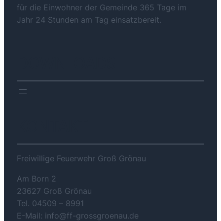
für die Einwohner der Gemeinde 365 Tage im
Jahr 24 Stunden am Tag einsatzbereit.
DOWNLOADS
KONTAKT
Freiwillige Feuerwehr Groß Grönau
Am Born 2
23627 Groß Grönau
Tel. 04509 – 8991
E-Mail: info@ff-grossgroenau.de