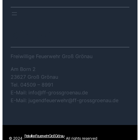
KONTAKT
Freiwillige Feuerwehr Groß Grönau
Am Born 2
23627 Groß Grönau
Tel. 04509 – 8991
E-Mail: info@ff-grossgroenau.de
E-Mail: jugendfeuerwehr@ff-grossgroenau.de
Freiwilige Feuerwehr Groß Grönau
© 2024 ·
· All rights reserved