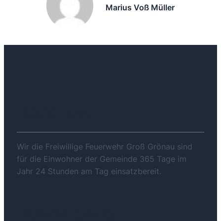
Marius Voß Müller
ÜBER UNS
Wir die Freiwillige Feuerwehr Groß Grönau sind
für die Einwohner der Gemeinde 365 Tage im
Jahr 24 Stunden am Tag einsatzbereit.
DOWNLOADS