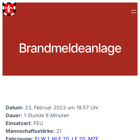
Brandmeldeanlage
Datum:
23. Februar 2023 um 18:57 Uhr
Dauer:
1 Stunde 8 Minuten
Einsatzart:
FEU
Mannschaftsstärke:
21
Fahrzeuge:
ELW 1
,
HLF 20
,
LF 20
,
MZF