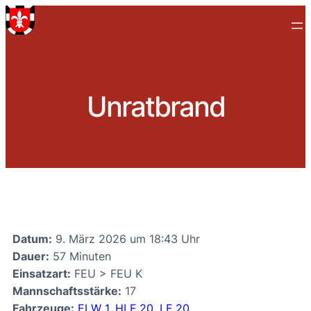
Unratbrand
Datum:
9. März 2026 um 18:43 Uhr
Dauer:
57 Minuten
Einsatzart:
FEU > FEU K
Mannschaftsstärke:
17
Fahrzeuge:
ELW 1
,
HLF 20
,
LF 20