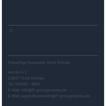
DOWNLOADS
KONTAKT
Freiwillige Feuerwehr Groß Grönau
Am Born 2
23627 Groß Grönau
Tel. 04509 – 8991
E-Mail: info@ff-grossgroenau.de
E-Mail: jugendfeuerwehr@ff-grossgroenau.de