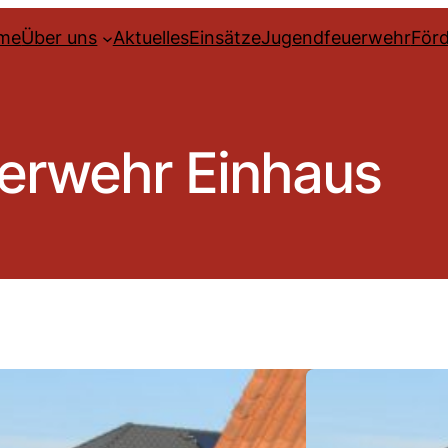
me
Über uns
Aktuelles
Einsätze
Jugendfeuerwehr
Förd
erwehr Einhaus