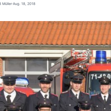
ß Müller
·
Aug. 18, 2018