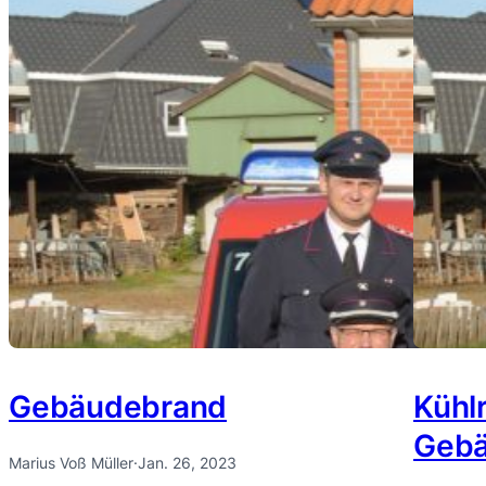
Gebäudebrand
Kühl
Geb
Marius Voß Müller
·
Jan. 26, 2023