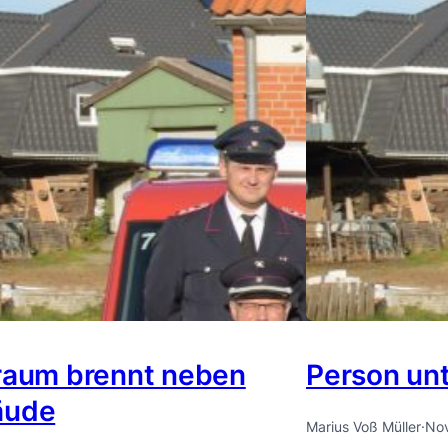
raum brennt neben
Person un
äude
Marius Voß Müller
·
Nov