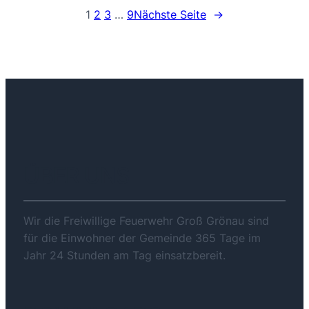
1
2
3
…
9
Nächste Seite
→
ÜBER UNS
Wir die Freiwillige Feuerwehr Groß Grönau sind
für die Einwohner der Gemeinde 365 Tage im
Jahr 24 Stunden am Tag einsatzbereit.