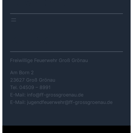
DOWNLOADS
KONTAKT
Freiwillige Feuerwehr Groß Grönau
Am Born 2
23627 Groß Grönau
Tel. 04509 – 8991
E-Mail: info@ff-grossgroenau.de
E-Mail: jugendfeuerwehr@ff-grossgroenau.de