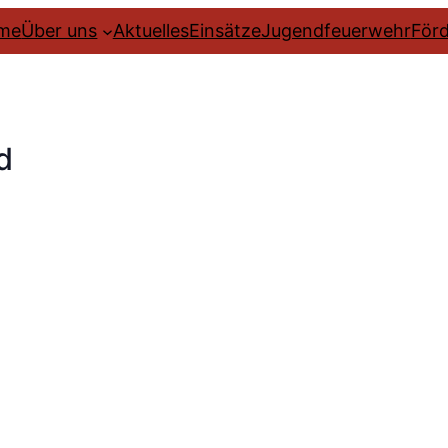
me
Über uns
Aktuelles
Einsätze
Jugendfeuerwehr
Förd
d