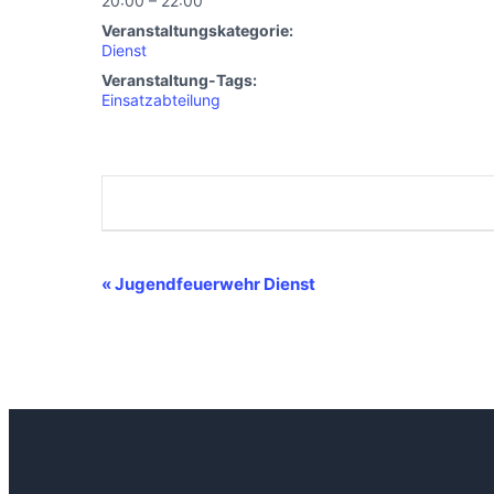
20:00 – 22:00
Veranstaltungskategorie:
Dienst
Veranstaltung-Tags:
Einsatzabteilung
Veranstaltung-
«
Jugendfeuerwehr Dienst
Navigation