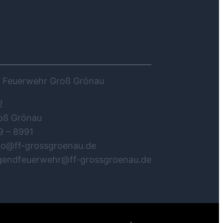
NTAKT
ge Feuerwehr Groß Grönau
2
oß Grönau
9 – 8991
nfo@ff-grossgroenau.de
ugendfeuerwehr@ff-grossgroenau.de