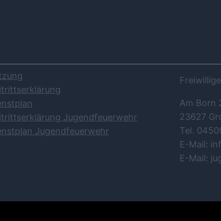
DOWNLOADS
KO
tzung
Freiwilli
itrittserklärung
Am Born 
enstplan
23627 Gr
itrittserklärung Jugendfeuerwehr
Tel. 0450
enstplan Jugendfeuerwehr
E-Mail: i
E-Mail: j