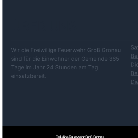
ÜBER UNS
Sa
Wir die Freiwillige Feuerwehr Groß Grönau
Be
sind für die Einwohner der Gemeinde 365
Di
Tage im Jahr 24 Stunden am Tag
Be
einsatzbereit.
Di
Freiwilige Feuerwehr Groß Grönau