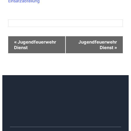
Einsatzabteilung
Veranstaltung-
«
Jugendfeuerwehr
Jugendfeuerwehr
Dienst
Dienst
»
Navigation
ÜBER UNS