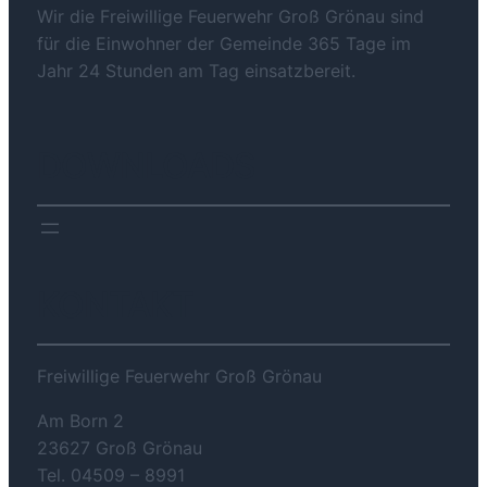
Wir die Freiwillige Feuerwehr Groß Grönau sind
für die Einwohner der Gemeinde 365 Tage im
Jahr 24 Stunden am Tag einsatzbereit.
DOWNLOADS
KONTAKT
Freiwillige Feuerwehr Groß Grönau
Am Born 2
23627 Groß Grönau
Tel. 04509 – 8991