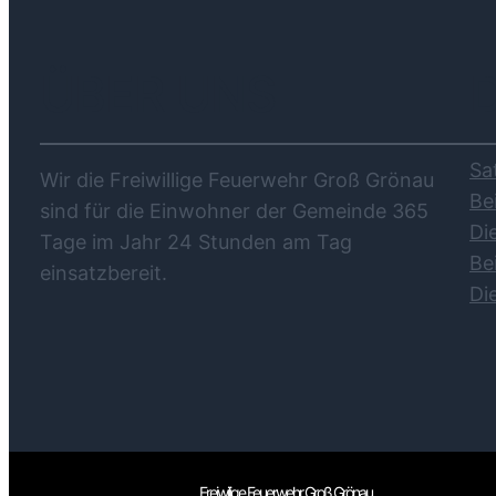
ÜBER UNS
Sa
Wir die Freiwillige Feuerwehr Groß Grönau
Be
sind für die Einwohner der Gemeinde 365
Di
Tage im Jahr 24 Stunden am Tag
Be
einsatzbereit.
Di
Freiwilige Feuerwehr Groß Grönau