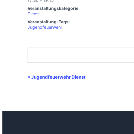
17:30 – 19:15
Veranstaltungskategorie:
Dienst
Veranstaltung-Tags:
Jugendfeuerwehr
Veranstaltung-
«
Jugendfeuerwehr Dienst
Navigation