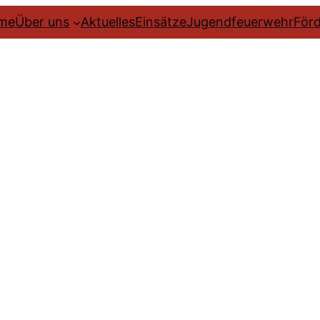
me
Über uns
Aktuelles
Einsätze
Jugendfeuerwehr
Förd