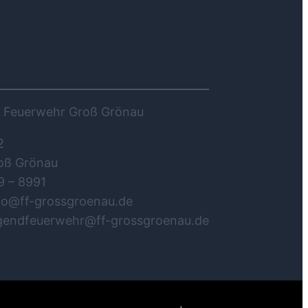
NTAKT
ge Feuerwehr Groß Grönau
2
oß Grönau
9 – 8991
nfo@ff-grossgroenau.de
ugendfeuerwehr@ff-grossgroenau.de