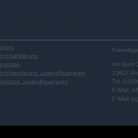
DOWNLOADS
KO
tzung
Freiwilli
itrittserklärung
Am Born 
enstplan
23627 Gr
itrittserklärung Jugendfeuerwehr
Tel. 0450
enstplan Jugendfeuerwehr
E-Mail: i
E-Mail: j