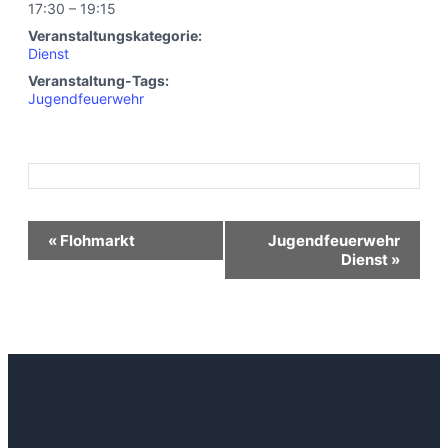
17:30 – 19:15
Veranstaltungskategorie:
Dienst
Veranstaltung-Tags:
Jugendfeuerwehr
Veranstaltung-
«
Flohmarkt
Jugendfeuerwehr
Dienst
»
Navigation