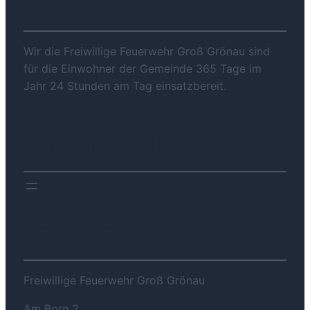
ÜBER UNS
Wir die Freiwillige Feuerwehr Groß Grönau sind
für die Einwohner der Gemeinde 365 Tage im
Jahr 24 Stunden am Tag einsatzbereit.
DOWNLOADS
KONTAKT
Freiwillige Feuerwehr Groß Grönau
Am Born 2