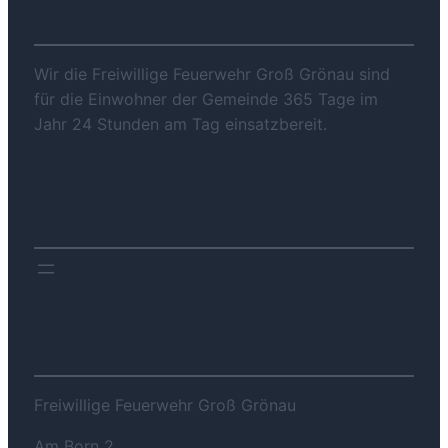
ÜBER UNS
Wir die Freiwillige Feuerwehr Groß Grönau sind
für die Einwohner der Gemeinde 365 Tage im
Jahr 24 Stunden am Tag einsatzbereit.
DOWNLOADS
KONTAKT
Freiwillige Feuerwehr Groß Grönau
Am Born 2