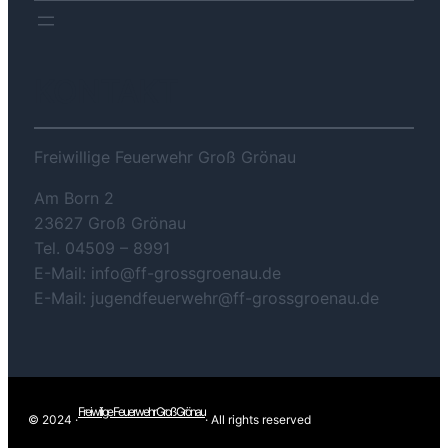
KONTAKT
Freiwillige Feuerwehr Groß Grönau
Am Born 2
23627 Groß Grönau
Tel. 04509 – 8991
E-Mail: info@ff-grossgroenau.de
E-Mail: jugendfeuerwehr@ff-grossgroenau.de
Freiwilige Feuerwehr Groß Grönau
© 2024 ·
· All rights reserved