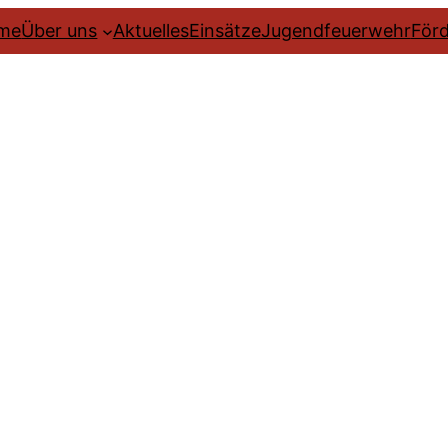
me
Über uns
Aktuelles
Einsätze
Jugendfeuerwehr
Förd