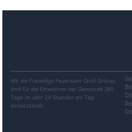
ÜBER UNS
Sa
Wir die Freiwillige Feuerwehr Groß Grönau
Be
sind für die Einwohner der Gemeinde 365
Di
Tage im Jahr 24 Stunden am Tag
Be
einsatzbereit.
Di