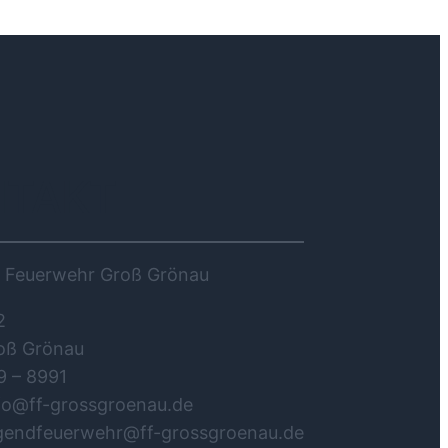
NTAKT
ge Feuerwehr Groß Grönau
2
oß Grönau
9 – 8991
nfo@ff-grossgroenau.de
ugendfeuerwehr@ff-grossgroenau.de