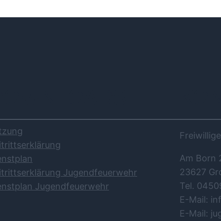
DOWNLOADS
KO
tzung
Freiwilli
itrittserklärung
Am Born 
enstplan
23627 Gr
itrittserklärung Jugendfeuerwehr
Tel. 0450
enstplan Jugendfeuerwehr
E-Mail: i
E-Mail: j