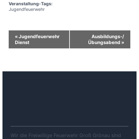
Veranstaltung-Tags:
Jugendfeuerwehr
Veranstaltung-
«
Jugendfeuerwehr
Ausbildungs-/
Dienst
Übungsabend
»
Navigation
ÜBER UNS
Wir die Freiwillige Feuerwehr Groß Grönau sind