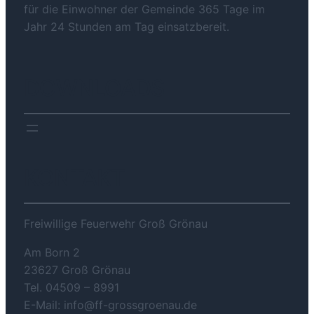
für die Einwohner der Gemeinde 365 Tage im
Jahr 24 Stunden am Tag einsatzbereit.
DOWNLOADS
KONTAKT
Freiwillige Feuerwehr Groß Grönau
Am Born 2
23627 Groß Grönau
Tel. 04509 – 8991
E-Mail: info@ff-grossgroenau.de