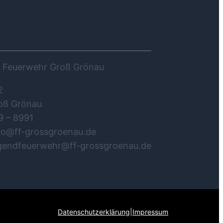
NTAKT
ge Feuerwehr Groß Grönau
2
oß Grönau
9 – 8991
nfo@ff-grossgroenau.de
ugendfeuerwehr@ff-grossgroenau.de
Datenschutzerklärung
|
Impressum