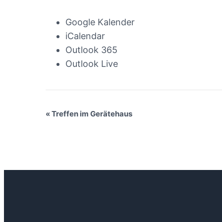
Google Kalender
iCalendar
Outlook 365
Outlook Live
Veranstaltung-
«
Treffen im Gerätehaus
Navigation