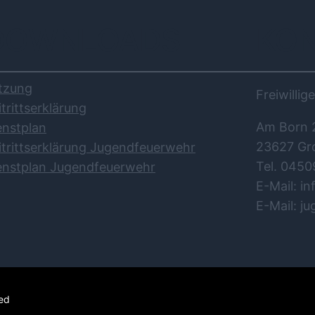
DOWNLOADS
KO
tzung
Freiwilli
itrittserklärung
Am Born 
enstplan
23627 Gr
itrittserklärung Jugendfeuerwehr
Tel. 0450
enstplan Jugendfeuerwehr
E-Mail: i
E-Mail: j
ved