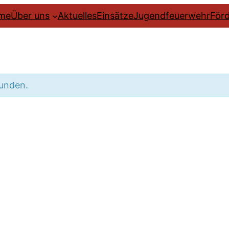
me
Über uns
Aktuelles
Einsätze
Jugendfeuerwehr
Förd
funden.