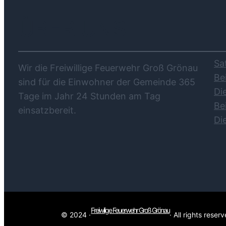
ÜBER UNS
Sa
Wir die Freiwillige Feuerwehr Groß Grönau
Be
sind für die Einwohner der Gemeinde 365
Di
Tage im Jahr 24 Stunden am Tag
Be
einsatzbereit.
Di
Freiwilige Feuerwehr Groß Grönau
© 2024 ·
· All rights reser