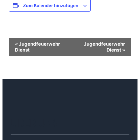
Zum Kalender hinzufügen
Veranstaltung-
«
Jugendfeuerwehr
Jugendfeuerwehr
Dienst
Dienst
»
Navigation
ÜBER UNS