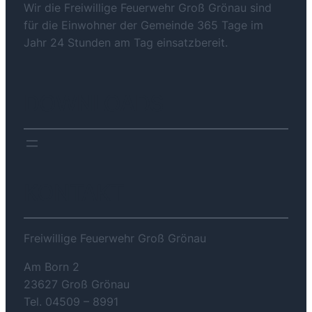
Wir die Freiwillige Feuerwehr Groß Grönau sind
für die Einwohner der Gemeinde 365 Tage im
Jahr 24 Stunden am Tag einsatzbereit.
DOWNLOADS
KONTAKT
Freiwillige Feuerwehr Groß Grönau
Am Born 2
23627 Groß Grönau
Tel. 04509 – 8991