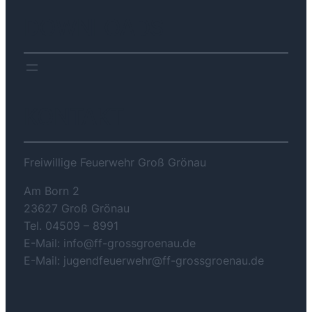
DOWNLOADS
KONTAKT
Freiwillige Feuerwehr Groß Grönau
Am Born 2
23627 Groß Grönau
Tel. 04509 – 8991
E-Mail: info@ff-grossgroenau.de
E-Mail: jugendfeuerwehr@ff-grossgroenau.de