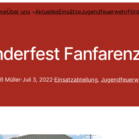
me
Über uns
Aktuelles
Einsätze
Jugendfeuerwehr
Förd
nderfest Fanfaren
ß Müller
·
Juli 3, 2022
·
Einsatzabteilung
, 
Jugendfeuerw