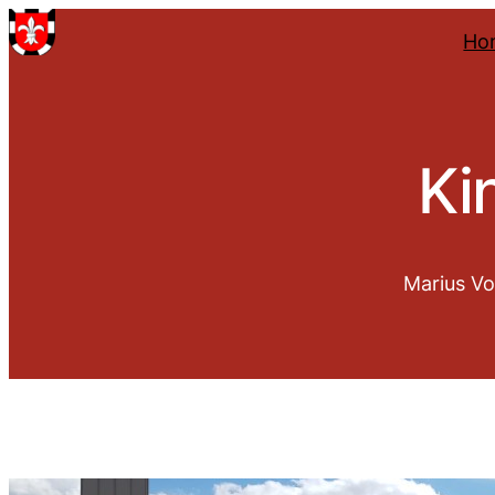
Ho
Ki
Marius Vo