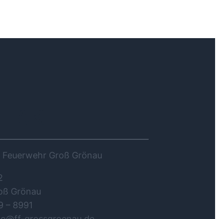
NTAKT
ge Feuerwehr Groß Grönau
2
oß Grönau
9 – 8991
nfo@ff-grossgroenau.de