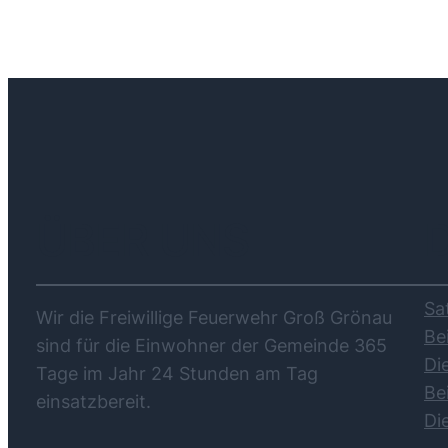
ÜBER UNS
Sa
Wir die Freiwillige Feuerwehr Groß Grönau
Be
sind für die Einwohner der Gemeinde 365
Di
Tage im Jahr 24 Stunden am Tag
Be
einsatzbereit.
Di