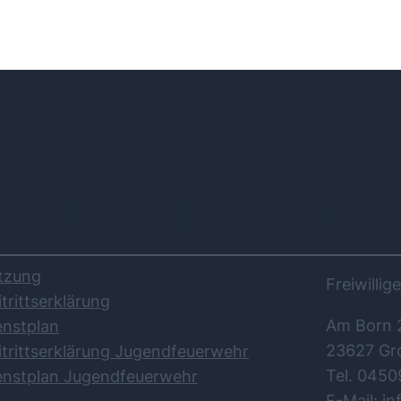
DOWNLOADS
KO
tzung
Freiwilli
itrittserklärung
Am Born 
enstplan
23627 Gr
itrittserklärung Jugendfeuerwehr
Tel. 0450
enstplan Jugendfeuerwehr
E-Mail: i