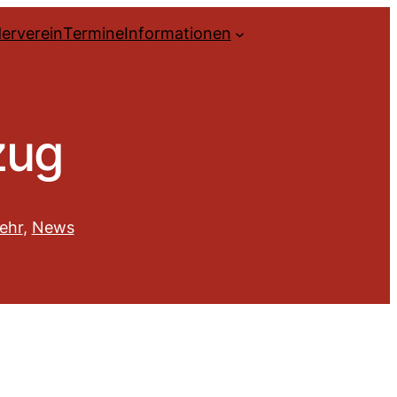
erverein
Termine
Informationen
zug
ehr
, 
News