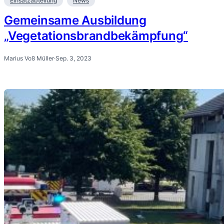
Einsatzabteilung
News
Gemeinsame Ausbildung
„Vegetationsbrandbekämpfung“
Marius Voß Müller
·
Sep. 3, 2023