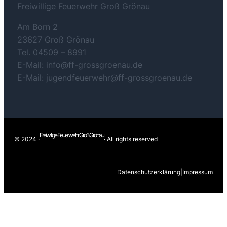
Freiwillige Feuerwehr Groß Grönau
Am Born 2
23627 Groß Grönau
Tel. 04509 – 8991
E-Mail: info@ff-grossgroenau.de
E-Mail: jugendfeuerwehr@ff-grossgroenau.de
Freiwilige Feuerwehr Groß Grönau
© 2024 ·
· All rights reserved
Datenschutzerklärung
|
Impressum