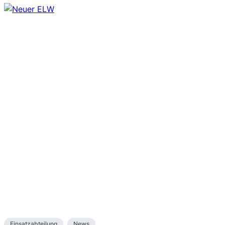
Einsatzabteilung
News