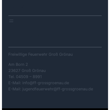
DOWNLOADS
KONTAKT
Freiwillige Feuerwehr Groß Grönau
Am Born 2
23627 Groß Grönau
Tel. 04509 – 8991
E-Mail: info@ff-grossgroenau.de
E-Mail: jugendfeuerwehr@ff-grossgroenau.de