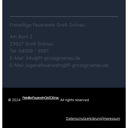
KONTAKT
Freiwillige Feuerwehr Groß Grönau
Am Born 2
23627 Groß Grönau
Tel. 04509 – 8991
E-Mail: info@ff-grossgroenau.de
E-Mail: jugendfeuerwehr@ff-grossgroenau.de
Freiwilige Feuerwehr Groß Grönau
© 2024 ·
· All rights reserved
Datenschutzerklärung
|
Impressum