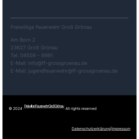
KONTAKT
Freiwillige Feuerwehr Groß Grönau
Am Born 2
23627 Groß Grönau
Tel. 04509 – 8991
E-Mail: info@ff-grossgroenau.de
E-Mail: jugendfeuerwehr@ff-grossgroenau.de
Freiwilige Feuerwehr Groß Grönau
© 2024 ·
· All rights reserved
Datenschutzerklärung
|
Impressum