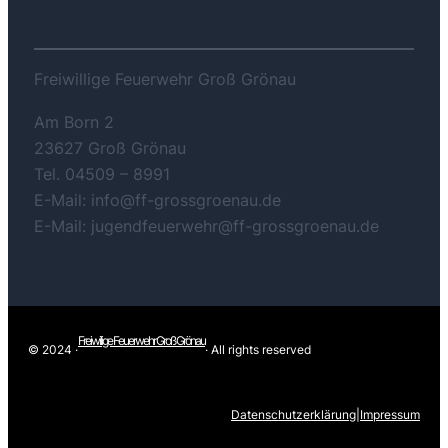
KONTAKT
Freiwillige Feuerwehr Groß Grönau
Am Born 2
23627 Groß Grönau
Tel. 04509 – 8991
E-Mail: info@ff-grossgroenau.de
E-Mail: jugendfeuerwehr@ff-grossgroenau.de
Freiwilige Feuerwehr Groß Grönau
© 2024 ·
· All rights reserved
Datenschutzerklärung
|
Impressum