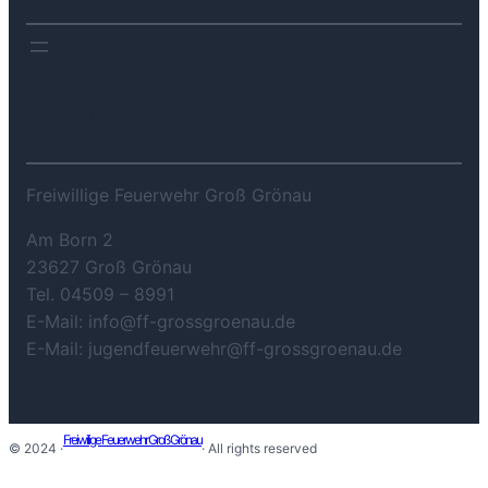
KONTAKT
Freiwillige Feuerwehr Groß Grönau
Am Born 2
23627 Groß Grönau
Tel. 04509 – 8991
E-Mail: info@ff-grossgroenau.de
E-Mail: jugendfeuerwehr@ff-grossgroenau.de
Freiwilige Feuerwehr Groß Grönau
© 2024 ·
· All rights reserved