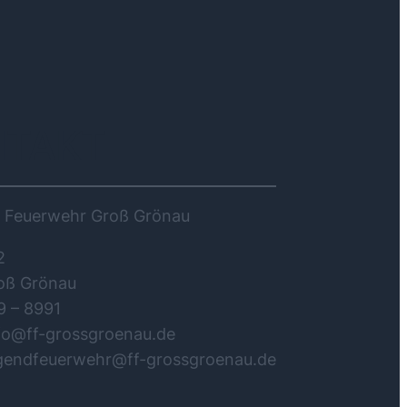
NTAKT
ge Feuerwehr Groß Grönau
2
oß Grönau
9 – 8991
nfo@ff-grossgroenau.de
ugendfeuerwehr@ff-grossgroenau.de