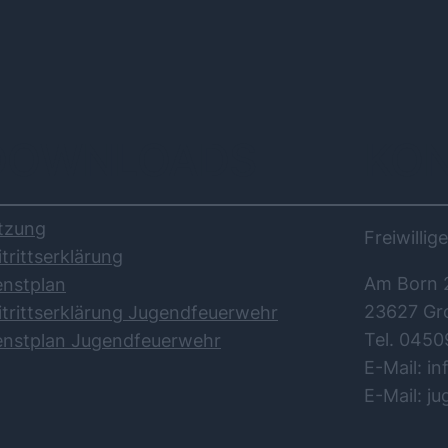
DOWNLOADS
KO
tzung
Freiwilli
itrittserklärung
Am Born 
enstplan
23627 Gr
itrittserklärung Jugendfeuerwehr
Tel. 0450
enstplan Jugendfeuerwehr
E-Mail: i
E-Mail: j