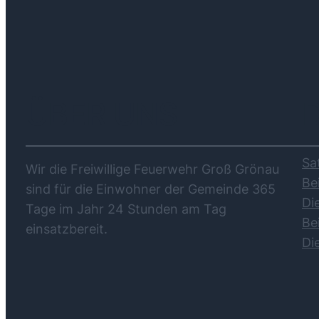
ÜBER UNS
Sa
Wir die Freiwillige Feuerwehr Groß Grönau
Be
sind für die Einwohner der Gemeinde 365
Di
Tage im Jahr 24 Stunden am Tag
Be
einsatzbereit.
Di