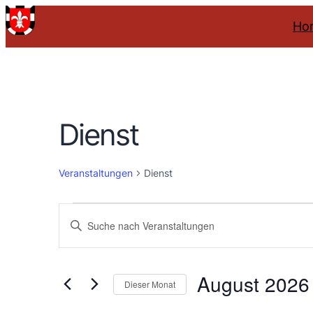
Ho
Dienst
Veranstaltungen
Dienst
Veranstaltungen
Veranstaltungen
Bitte
Schlüsselwort
Suche
eingeben.
August 2026
Suche
und
Dieser Monat
nach
Datum