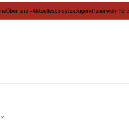
me
Über uns
Aktuelles
Einsätze
Jugendfeuerwehr
Förd