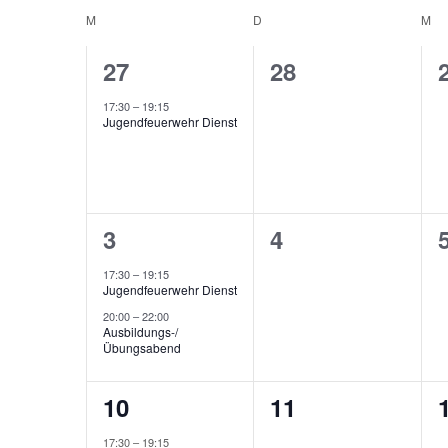
Ansichten,
Veranstaltungen
Kalender
wählen.
M
MONTAG
D
DIENSTAG
M
MI
Schlüsselwort.
Navigation
1
0
27
28
von
Veranstaltung,
Veranstaltunge
17:30
–
19:15
Veranstaltungen
Jugendfeuerwehr Dienst
2
0
3
4
Veranstaltungen,
Veranstaltunge
17:30
–
19:15
Jugendfeuerwehr Dienst
20:00
–
22:00
Ausbildungs-/
Übungsabend
1
0
10
11
Veranstaltung,
Veranstaltunge
17:30
–
19:15