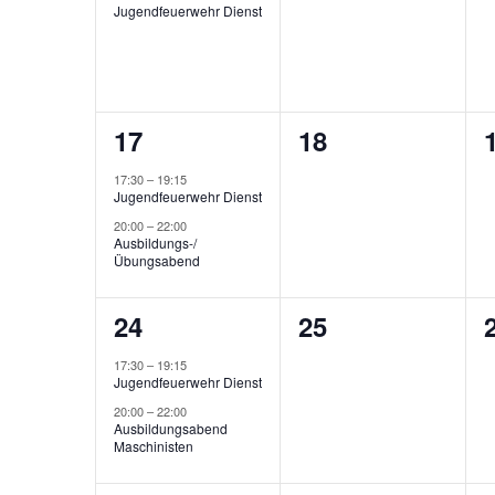
Jugendfeuerwehr Dienst
2
0
17
18
Veranstaltungen,
Veranstaltunge
17:30
–
19:15
Jugendfeuerwehr Dienst
20:00
–
22:00
Ausbildungs-/
Übungsabend
2
0
24
25
Veranstaltungen,
Veranstaltunge
17:30
–
19:15
Jugendfeuerwehr Dienst
20:00
–
22:00
Ausbildungsabend
Maschinisten