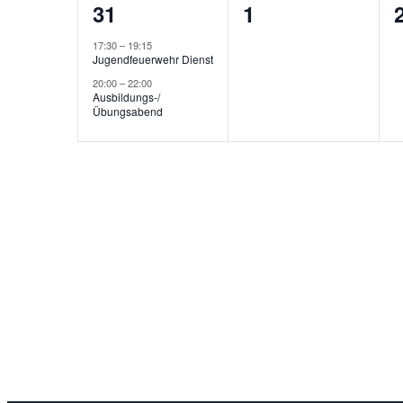
2
0
31
1
Veranstaltungen,
Veranstaltunge
17:30
–
19:15
Jugendfeuerwehr Dienst
20:00
–
22:00
Ausbildungs-/
Übungsabend