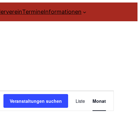
erverein
Termine
Informationen
Veranstal
Veranstaltungen suchen
Liste
Monat
Ansichte
Navigatio