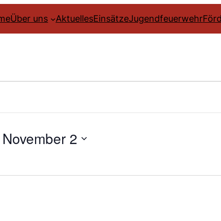
me
Über uns
Aktuelles
Einsätze
Jugendfeuerwehr
Förd
en
 
November 2