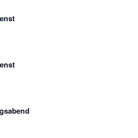
enst
enst
ngsabend