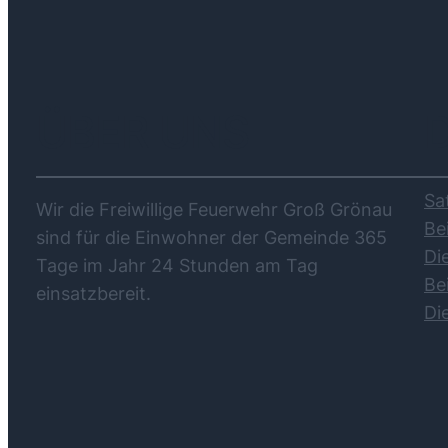
ÜBER UNS
Sa
Wir die Freiwillige Feuerwehr Groß Grönau
Be
sind für die Einwohner der Gemeinde 365
Di
Tage im Jahr 24 Stunden am Tag
Be
einsatzbereit.
Di