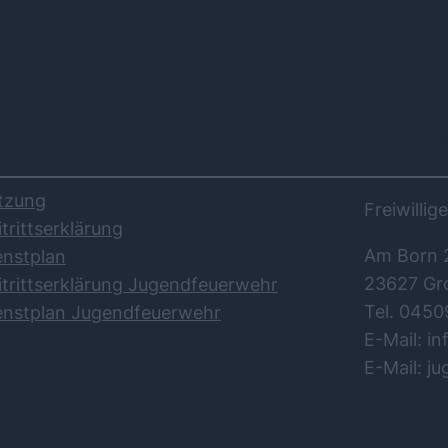
DOWNLOADS
KO
tzung
Freiwilli
itrittserklärung
Am Born 
enstplan
23627 Gr
itrittserklärung Jugendfeuerwehr
Tel. 0450
enstplan Jugendfeuerwehr
E-Mail: i
E-Mail: j