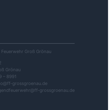
NTAKT
ge Feuerwehr Groß Grönau
2
oß Grönau
9 – 8991
nfo@ff-grossgroenau.de
ugendfeuerwehr@ff-grossgroenau.de