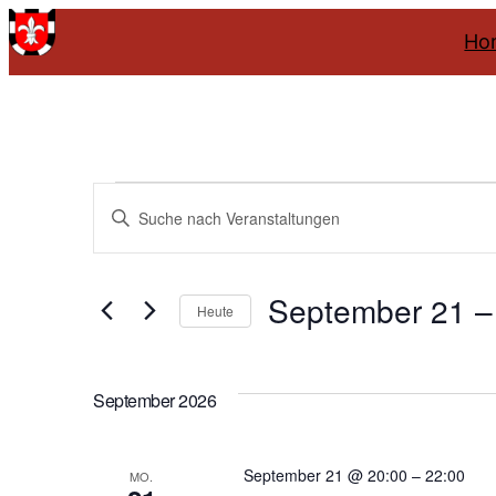
Ho
Veranstaltung
Veranstaltungen
Bitte
Schlüsselwort
Suche
eingeben.
September 21
 –
Suche
und
Heute
nach
Datum
Ansichten,
Veranstaltungen
wählen.
Schlüsselwort.
September 2026
Navigation
September 21 @ 20:00
–
22:00
MO.