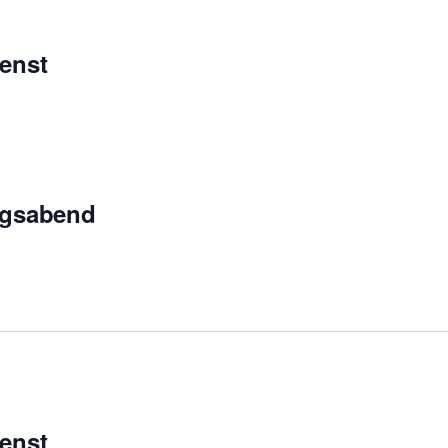
enst
ngsabend
enst