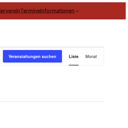
erverein
Termine
Informationen
Veranstal
Veranstaltungen suchen
Liste
Monat
Ansichte
Navigatio