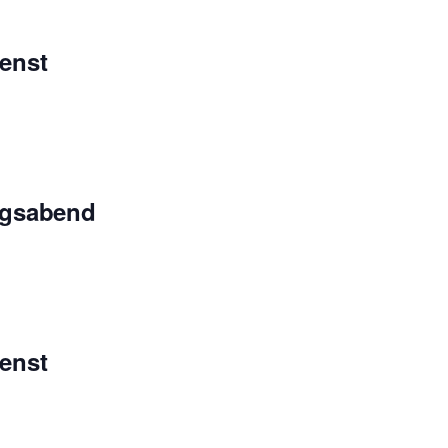
enst
ngsabend
enst